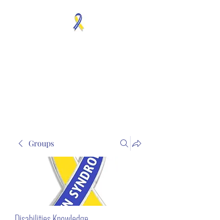
MOSAICISM DOWN
SYNDROME IS REAL
Unknown & No Voice
Representaion
Groups
Disabilities Knowledge