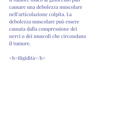
causare una debolezza muscolare 
nell'articolazione colpita. La 
debolezza muscolare può essere 
causata dalla compressione dei 
nervi o dei muscoli che circondano 
il tumore.
<b>Rigidità</b>
La rigidità dell'articolazione è un 
altro sintomo comune di un tumore 
osseo al ginocchio. La rigidità può 
essere causata dall'infiammazione 
dell'articolazione o dalla 
compressione dei nervi o dei 
muscoli che circondano il tumore.
<b>Alterazioni della 