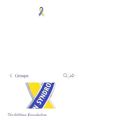
MOSAICISM DOWN
SYNDROME IS REAL
Unknown & No Voice
Representaion
Groups
Disabilities Knowledge