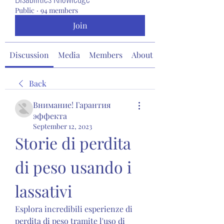
Public
·
94 members
Join
Discussion
Media
Members
About
Back
Внимание! Гарантия
эффекта
September 12, 2023
Storie di perdita 
di peso usando i 
lassativi
Esplora incredibili esperienze di 
perdita di peso tramite l'uso di 