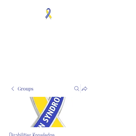
MOSAICISM DOWN
SYNDROME IS REAL
Unknown & No Voice
Representaion
Groups
Disabilities Knowledge