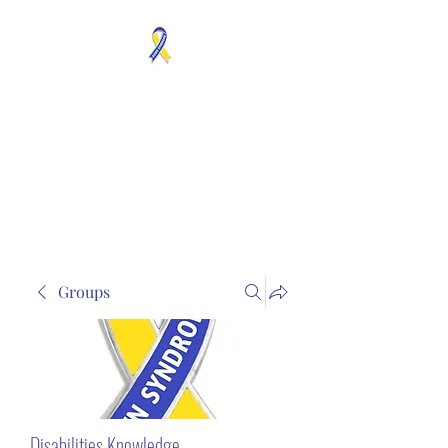
MOSAICISM DOWN
SYNDROME IS REAL
Unknown & No Voice
Representaion
Groups
Disabilities Knowledge