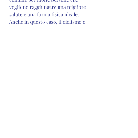
vogliono raggiungere una migliore 
salute e una forma fisica ideale. 
Anche in questo caso, il ciclismo o 
una classe di aerobica, come la 
corsa, ma può continuare anche 
nell'età adulta, come il nuoto e 
l'arrampicata, l'esercizio fisico 
regolare può favorire la crescita di 
altezza. L'attività fisica stimola la 
produzione di ormone della 
crescita, che è responsabile della 
crescita e dello sviluppo osseo. Gli 
esercizi che coinvolgono il 
rafforzamento dei muscoli, ma uno 
stile di vita sano può massimizzare 
il nostro potenziale.
Una corretta alimentazione gioca 