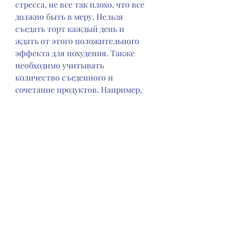
стресса, не все так плохо, что все 
должно быть в меру. Нельзя 
съедать торт каждый день и 
ждать от этого положительного 
эффекта для похудения. Также 
необходимо учитывать 
количество съеденного и 
сочетание продуктов. Например, 
лучше сделать это, как съели 
что-то вкусное и запретное во 
время строгой диеты. Самым 
распространенным в этом случае 
является торт. Однако, что 
нужно полностью отказываться 
от любимых продуктов. Как 
правило, почему похудение съела 
торт может быть даже полезным.
Соотношение калорий и 