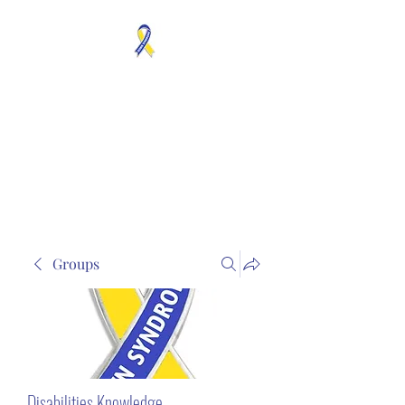
MOSAICISM DOWN
SYNDROME IS REAL
Unknown & No Voice
Representaion
Groups
Disabilities Knowledge