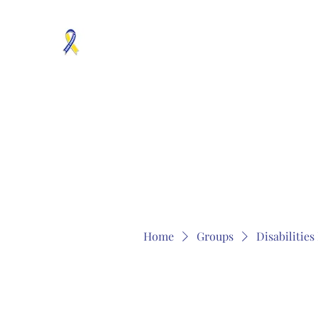
MOSAICISM DOWN SYNDROME IS REAL
Unknown & No Voice Representaion
Home
Groups
Members
About
Contact
Home
Groups
Disabilitie