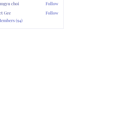
mgyu choi
Follow
et Gee
Follow
Members (94)