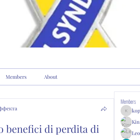
Members
About
Members
эффекта
kop
kopone9
Kin
o benefici di perdita di 
Leo