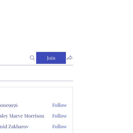
Join
one9956
Follow
956
sley Maeve Morrison
Follow
nid Zakharov
Follow