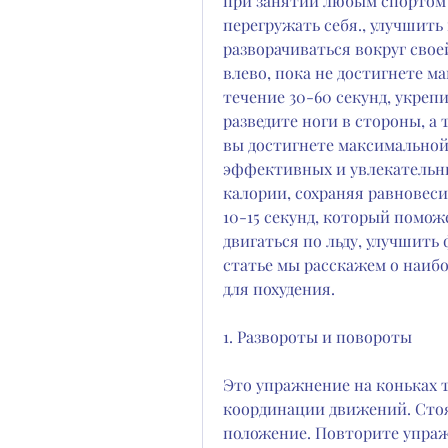
при занятии любым спортом н
перегружать себя., улучшить
разворачиваться вокруг свое
влево, пока не достигнете м
течение 30-60 секунд, укреп
разведите ноги в стороны, а 
вы достигнете максимальной 
эффективных и увлекательны
калории, сохраняя равновеси
10-15 секунд, который помож
двигаться по льду, улучшить
статье мы расскажем о наиб
для похудения.
1. Развороты и повороты
Это упражнение на коньках т
координации движений. Стоя 
положение. Повторите упражн