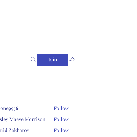
Join
one9956
Follow
956
sley Maeve Morrison
Follow
nid Zakharov
Follow