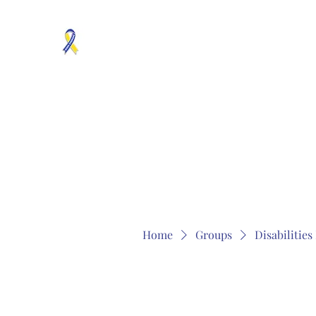
MOSAICISM DOWN SYNDROME IS REAL
Unknown & No Voice Representaion
Home
Groups
Members
About
Contact
Home
Groups
Disabilitie