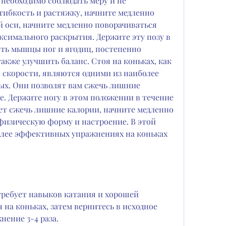
еобходимо соблюдать меру и не 
 гибкость и растяжку, начните медленно 
й оси, начните медленно поворачиваться 
аксимального раскрытия. Держите эту позу в 
ить мышцы ног и ягодиц, постепенно 
также улучшить баланс. Стоя на коньках, как 
скорости, являются одними из наиболее 
х. Они позволят вам сжечь лишние 
е. Держите ногу в этом положении в течение 
ет сжечь лишние калории, начните медленно 
 физическую форму и настроение. В этой 
олее эффективных упражнениях на коньках 
ребует навыков катания и хорошей 
на коньках, затем вернитесь в исходное 
ение 3-4 раза.