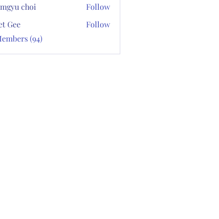
mgyu choi
Follow
et Gee
Follow
Members (94)