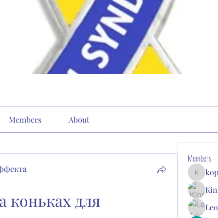
Members
About
Members
эффекта
kop
kopone9
Kin
 коньках для 
Leo