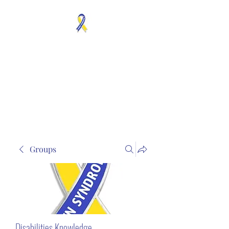
MOSAICISM DOWN
SYNDROME IS REAL
Unknown & No Voice
Representaion
Groups
Disabilities Knowledge