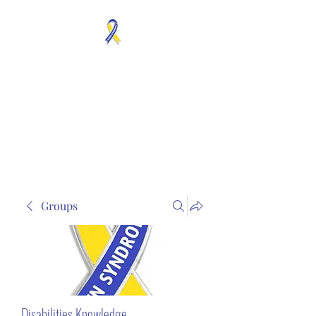
MOSAICISM DOWN
SYNDROME IS REAL
Unknown & No Voice
Representaion
Groups
Disabilities Knowledge