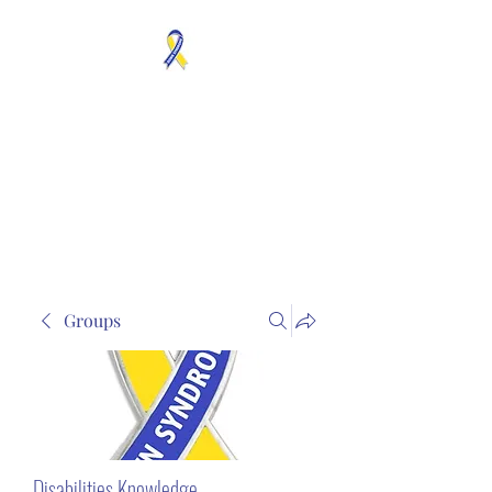
MOSAICISM DOWN
SYNDROME IS REAL
Unknown & No Voice
Representaion
Groups
Disabilities Knowledge