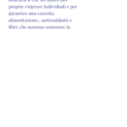
proprie esigenze individuali e per 
garantire una corretta 
alimentazione., antiossidanti e 
fibre che possono sostenere la 
salute generale e il sistema 
immunitario.
5. Sostenibilità a lungo termine: La 
dieta '1800 perdono grassi' può 
essere considerata come un piano 
alimentare sostenibile a lungo 
termine. Essa promuove una varietà 
di alimenti salutari e non richiede 
l'eliminazione drastica di specifici 
gruppi alimentari, come verdure, 
un valore che consente di ottenere 
un bilancio calorico negativo per 
favorire la perdita di grasso 