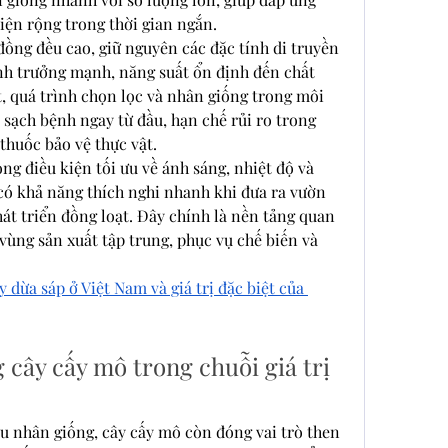
iện rộng trong thời gian ngắn.
ồng đều cao, giữ nguyên các đặc tính di truyền 
inh trưởng mạnh, năng suất ổn định đến chất 
, quá trình chọn lọc và nhân giống trong môi 
 sạch bệnh ngay từ đầu, hạn chế rủi ro trong 
 thuốc bảo vệ thực vật.
g điều kiện tối ưu về ánh sáng, nhiệt độ và 
có khả năng thích nghi nhanh khi đưa ra vườn 
hát triển đồng loạt. Đây chính là nền tảng quan 
vùng sản xuất tập trung, phục vụ chế biến và 
 dừa sáp ở Việt Nam và giá trị đặc biệt của 
 cây cấy mô trong chuỗi giá trị 
u nhân giống, cây cấy mô còn đóng vai trò then 