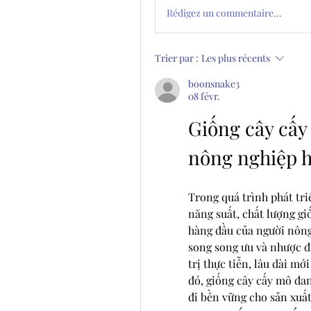
Rédigez un commentaire...
Trier par :
Les plus récents
boonsnake3
08 févr.
Giống cây cấy 
nông nghiệp h
Trong quá trình phát tri
năng suất, chất lượng gi
hàng đầu của người nông
song song ưu và nhược đi
trị thực tiễn, lâu dài m
đó, giống cây cấy mô đan
đi bền vững cho sản xuấ