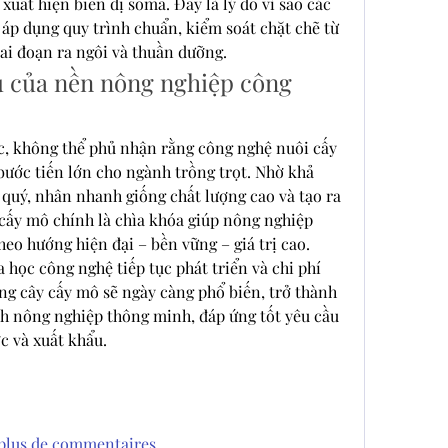
 xuất hiện biến dị soma. Đây là lý do vì sao các 
 áp dụng quy trình chuẩn, kiểm soát chặt chẽ từ 
ai đoạn ra ngôi và thuần dưỡng.
u của nền nông nghiệp công 
, không thể phủ nhận rằng công nghệ nuôi cấy 
ước tiến lớn cho ngành trồng trọt. Nhờ khả 
quý, nhân nhanh giống chất lượng cao và tạo ra 
cấy mô chính là chìa khóa giúp nông nghiệp 
eo hướng hiện đại – bền vững – giá trị cao.
 học công nghệ tiếp tục phát triển và chi phí 
ống cây cấy mô sẽ ngày càng phổ biến, trở thành 
h nông nghiệp thông minh, đáp ứng tốt yêu cầu 
c và xuất khẩu.
 plus de commentaires