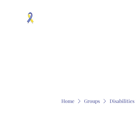
MOSAICISM DOWN SYNDROME IS REAL
Unknown & No Voice Representaion
Home
Groups
Members
About
Contact
Home
Groups
Disabilitie