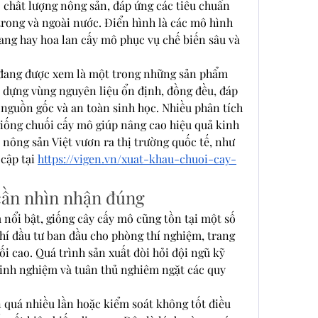
 chất lượng nông sản, đáp ứng các tiêu chuẩn 
trong và ngoài nước. Điển hình là các mô hình 
lang hay hoa lan cấy mô phục vụ chế biến sâu và 
đang được xem là một trong những sản phẩm 
 dựng vùng nguyên liệu ổn định, đồng đều, đáp 
 nguồn gốc và an toàn sinh học. Nhiều phân tích 
iống chuối cấy mô giúp nâng cao hiệu quả kinh 
 nông sản Việt vươn ra thị trường quốc tế, như 
cập tại 
https://vigen.vn/xuat-khau-chuoi-cay-
cần nhìn nhận đúng
nổi bật, giống cây cấy mô cũng tồn tại một số 
hí đầu tư ban đầu cho phòng thí nghiệm, trang 
đối cao. Quá trình sản xuất đòi hỏi đội ngũ kỹ 
kinh nghiệm và tuân thủ nghiêm ngặt các quy 
 quá nhiều lần hoặc kiểm soát không tốt điều 