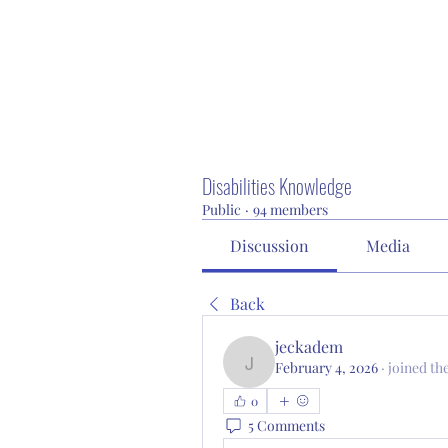
Disabilities Knowledge
Public
·
94 members
Discussion
Media
Back
jeckadem
February 4, 2026
·
joined th
jeckadem
0
5 Comments