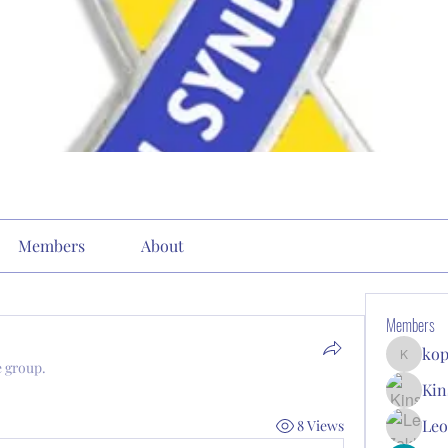
Members
About
Members
kop
kopone9
e group.
Kin
Leo
8 Views