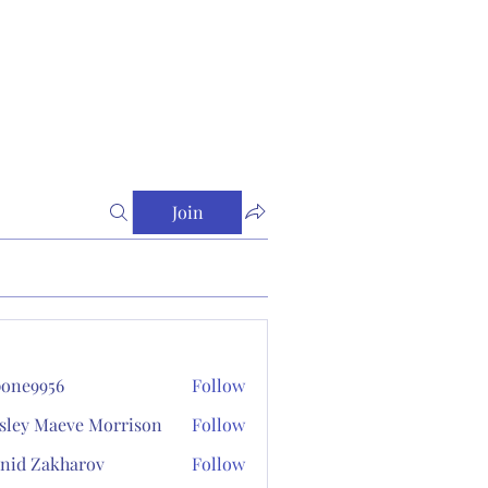
Join
one9956
Follow
956
sley Maeve Morrison
Follow
nid Zakharov
Follow