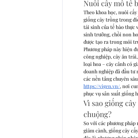
Nuôi cấy mô tế b
Theo khoa học, nuôi cấy 
giống cây trồng trong đi
tái sinh của tế bào thực
sinh trưởng, chồi non ho
được tạo ra trong môi t
Phương pháp này hiện đư
công nghiệp, cây ăn trái
loại hoa – cây cảnh có gi
doanh nghiệp đã đầu tư m
https://vigen.vn/
, nơi cu
phục vụ sản xuất giống h
Vì sao giống cây
chuộng?
So với các phương pháp 
giâm cành, giống cây cấy
đây là phương pháp nhân 