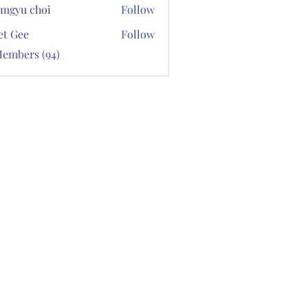
mgyu choi
Follow
et Gee
Follow
Members (94)