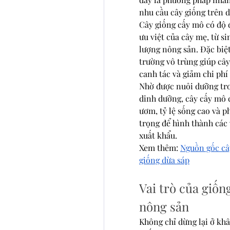
nhu cầu cây giống trên d
Cây giống cấy mô có độ đ
ưu việt của cây mẹ, từ s
lượng nông sản. Đặc biệt
trường vô trùng giúp cây
canh tác và giảm chi phí
Nhờ được nuôi dưỡng tron
dinh dưỡng, cây cấy mô 
ươm, tỷ lệ sống cao và p
trọng để hình thành các 
xuất khẩu.
Xem thêm: 
Nguồn gốc cây
giống dừa sáp
Vai trò của giống
nông sản
Không chỉ dừng lại ở khâ