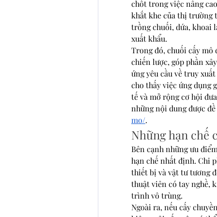
chốt trong việc nâng cao
khắt khe của thị trường 
trồng chuối, dứa, khoai 
xuất khẩu.
Trong đó, chuối cấy mô 
chiến lược, góp phần xây
ứng yêu cầu về truy xuất
cho thấy việc ứng dụng g
tế và mở rộng cơ hội đưa
những nội dung được đề 
mo/
.
Những hạn chế 
Bên cạnh những ưu điểm 
hạn chế nhất định. Chi p
thiết bị và vật tư tương 
thuật viên có tay nghề, 
trình vô trùng.
Ngoài ra, nếu cấy chuyền