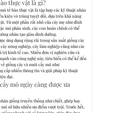
ào thực vật là gì?
mô tế bào thực vật là tập hợp các kỹ thuật nhân 
ều kiện vô trùng tuyệt đối, dựa trên khả năng 
 vật. Từ một phần rất nhỏ của cây mẹ như đỉnh 
ặc mô phân sinh, cây con hoàn chỉnh có thể 
rường nhân tạo giàu dinh dưỡng.
ợc ứng dụng rộng rãi trong sản xuất giống cây 
, cây nông nghiệp, cây lâm nghiệp cũng như các 
á trị kinh tế cao. Nhiều đơn vị nghiên cứu và 
ạnh vào công nghệ này, tiêu biểu có thể kể đến 
các nền tảng chuyên sâu về giống cây và nuôi cấy mô như 
ng cấp nhiều thông tin và giải pháp kỹ thuật 
iện đại.
 cấy mô ngày càng được ưa 
nhân giống truyền thống như chiết, ghép hay 
 mô sở hữu nhiều ưu điểm vượt trội. Trước hết, 
giống nhanh với số lượng lớn, giúp đáp ứng 