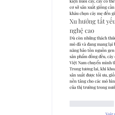
kiện nuôi cấy, cây có thể
cơ sở sản xuất giống cần
khâu chọn cây mẹ đến gi
Xu hướng tất yế
nghệ cao
Dù còn những thách thức
mô đã và đang mang lại b
năng bảo tồn nguồn gen 
sản phẩm đồng đều, cây 
Việt Nam chuyển mình th
Trong tương lai, khi khoa
sản xuất được tối ưu, gi
nền tảng cho các mô hìn
của thị trường trong nướ
J'aime
Répondre
Voir