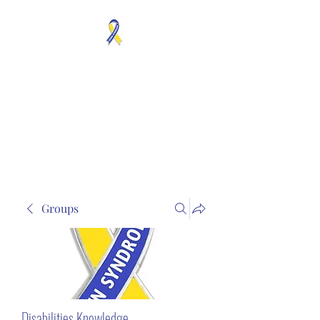
MOSAICISM DOWN
SYNDROME IS REAL
Unknown & No Voice
Representaion
Groups
Disabilities Knowledge