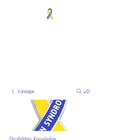
MOSAICISM DOWN
SYNDROME IS REAL
Unknown & No Voice
Representaion
Groups
Disabilities Knowledge