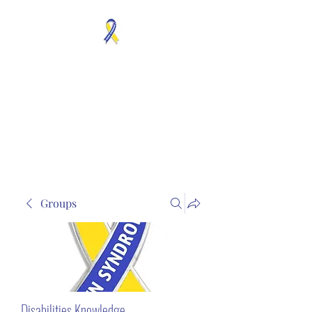
MOSAICISM DOWN
SYNDROME IS REAL
Unknown & No Voice
Representaion
Groups
Disabilities Knowledge