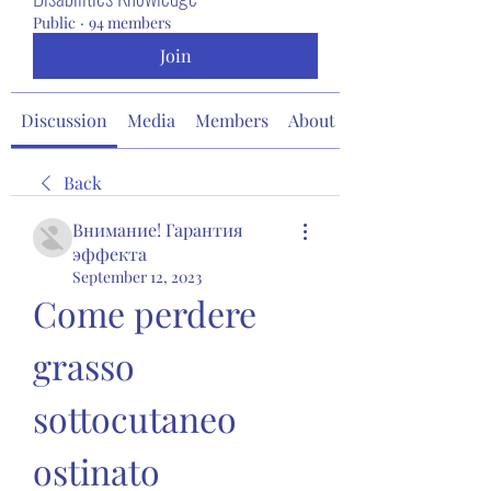
Public
·
94 members
Join
Discussion
Media
Members
About
Back
Внимание! Гарантия
эффекта
September 12, 2023
Come perdere 
grasso 
sottocutaneo 
ostinato