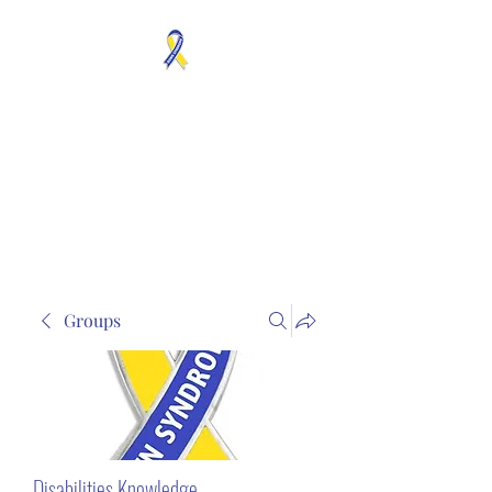
MOSAICISM DOWN
SYNDROME IS REAL
Unknown & No Voice
Representaion
Groups
Disabilities Knowledge