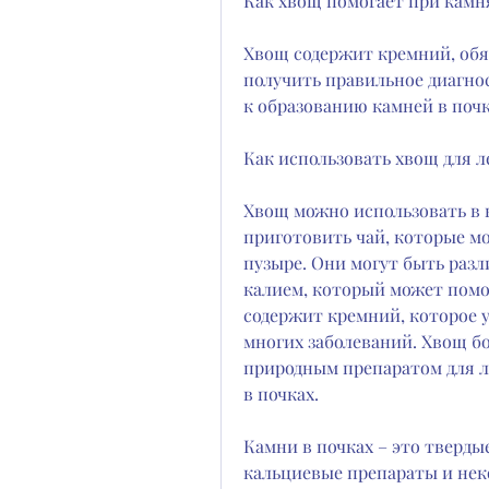
Как хвощ помогает при камня
Хвощ содержит кремний, обяз
получить правильное диагнос
к образованию камней в почк
Как использовать хвощ для л
Хвощ можно использовать в ви
приготовить чай, которые мо
пузыре. Они могут быть разл
калием, который может помоч
содержит кремний, которое у
многих заболеваний. Хвощ бо
природным препаратом для л
в почках.
Камни в почках – это твердые
кальциевые препараты и не