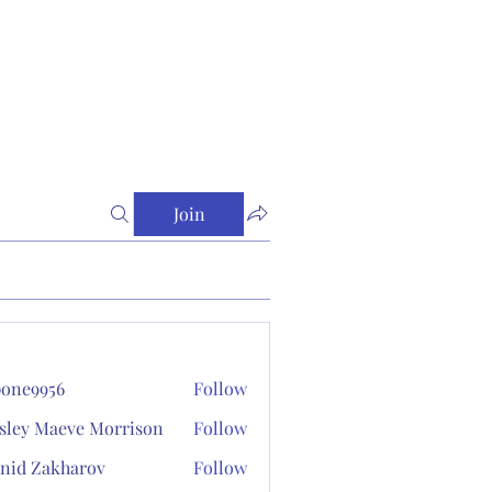
Join
one9956
Follow
956
sley Maeve Morrison
Follow
nid Zakharov
Follow