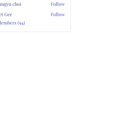
mgyu choi
Follow
et Gee
Follow
Members (94)