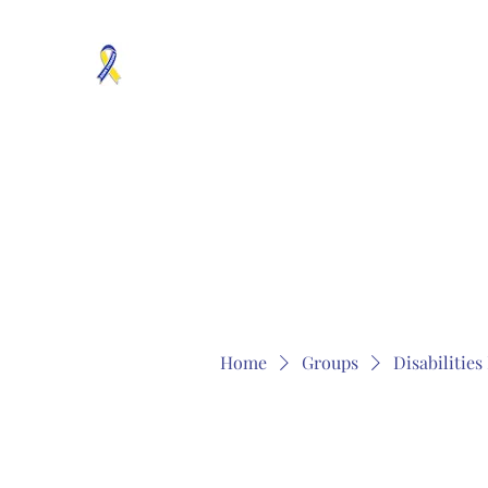
MOSAICISM DOWN SYNDROME IS REAL
Unknown & No Voice Representaion
Home
Groups
Members
About
Contact
Home
Groups
Disabilitie