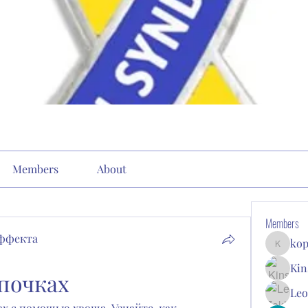
Members
About
Members
эффекта
kop
kopone9
Kin
почках
Leo
х с помощью хвоща. Узнайте, как 