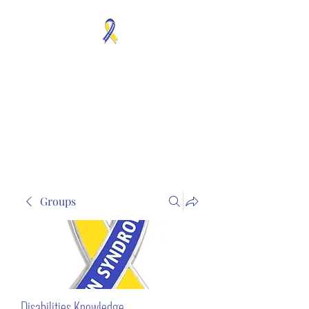
MOSAICISM DOWN
SYNDROME IS REAL
Unknown & No Voice
Representaion
Groups
Disabilities Knowledge