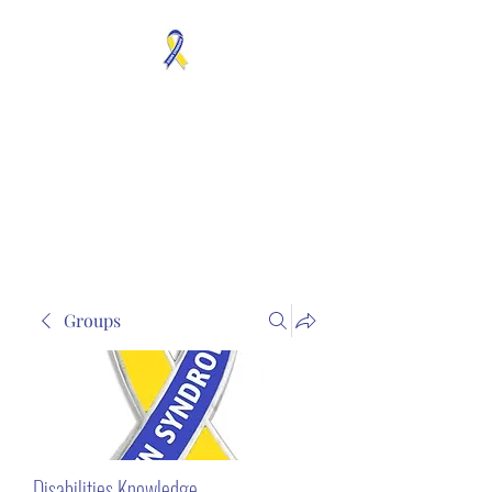
MOSAICISM DOWN
SYNDROME IS REAL
Unknown & No Voice
Representaion
Groups
Disabilities Knowledge