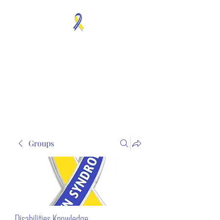
MOSAICISM DOWN
SYNDROME IS REAL
Unknown & No Voice
Representaion
Groups
Disabilities Knowledge