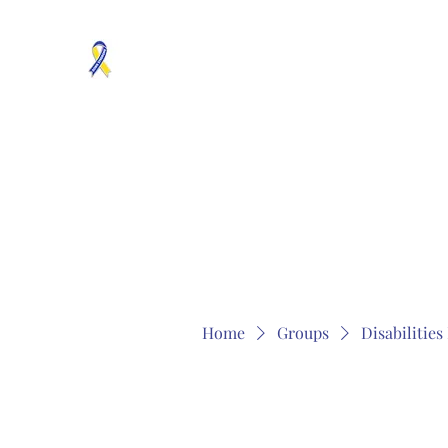
MOSAICISM DOWN SYNDROME IS REAL
Unknown & No Voice Representaion
Home
Groups
Members
About
Contact
Home
Groups
Disabilitie