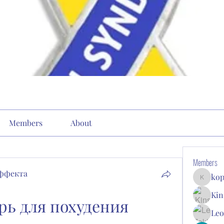
Members
About
Members
эффекта
kop
kopone9
Kin
ь для похудения 
Leo