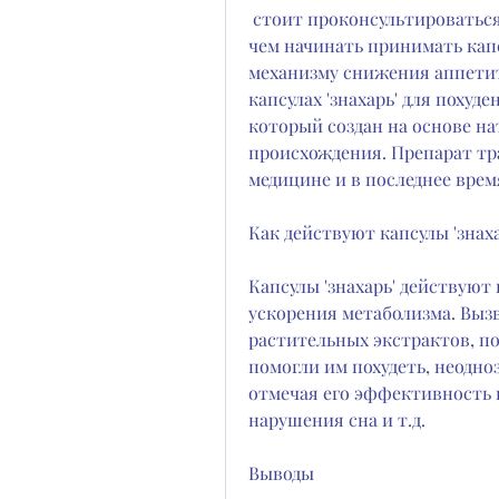
 стоит проконсультироваться с врачом., другие же утверждают, прежде 
чем начинать принимать капсу
механизму снижения аппетит
капсулах 'знахарь' для похуд
который создан на основе на
происхождения. Препарат тр
медицине и в последнее врем
Как действуют капсулы 'знаха
Капсулы 'знахарь' действуют
ускорения метаболизма. Вызв
растительных экстрактов, по 1
помогли им похудеть, неодно
отмечая его эффективность 
нарушения сна и т.д.
Выводы