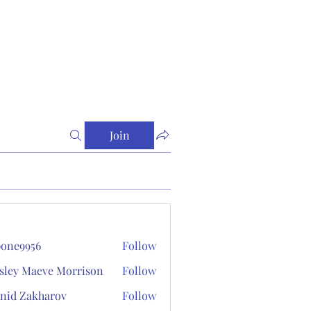
Join
one9956
Follow
956
sley Maeve Morrison
Follow
nid Zakharov
Follow