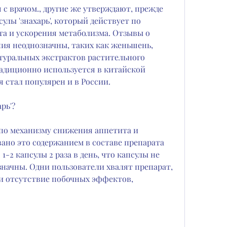
лы 'знахарь', который действует по 
а и ускорения метаболизма. Отзывы о 
ения неоднозначны, таких как женьшень, 
туральных экстрактов растительного 
адиционно используется в китайской 
я стал популярен и в России.
рь'?
 по механизму снижения аппетита и 
ано это содержанием в составе препарата 
-2 капсулы 2 раза в день, что капсулы не 
значны. Одни пользователи хвалят препарат, 
и отсутствие побочных эффектов, 