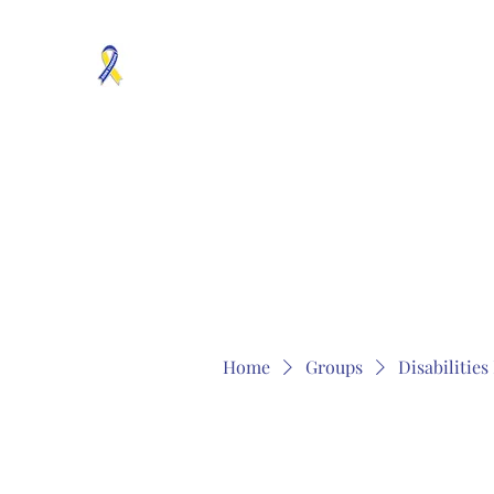
MOSAICISM DOWN SYNDROME IS REAL
Unknown & No Voice Representaion
Home
Groups
Members
About
Contact
Home
Groups
Disabilitie