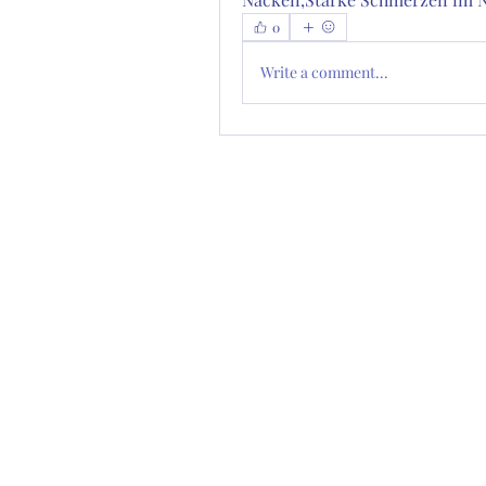
0
Write a comment...