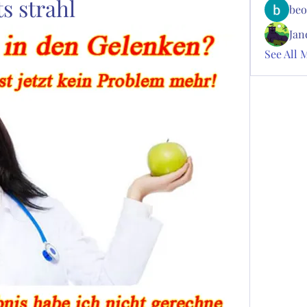
s strahl
beo
Jan
See All 