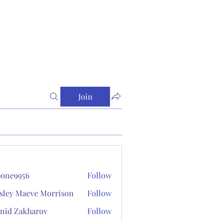
Join
one9956
Follow
956
sley Maeve Morrison
Follow
nid Zakharov
Follow