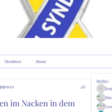
Members
About
Members
эффекта
kop
kopone9
Kin
en im Nacken in dem 
Leo