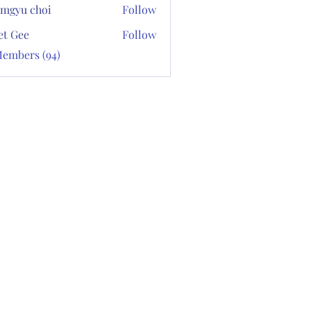
mgyu choi
Follow
et Gee
Follow
Members (94)