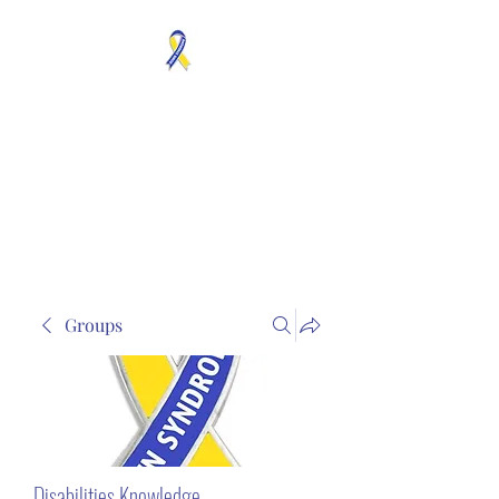
MOSAICISM DOWN
SYNDROME IS REAL
Unknown & No Voice
Representaion
Groups
Disabilities Knowledge