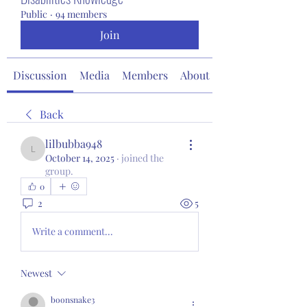
Public
·
94 members
Join
Discussion
Media
Members
About
Back
lilbubba948
lilbubba948
October 14, 2025
·
joined the
group.
0
2
5
Write a comment...
Newest
boonsnake3