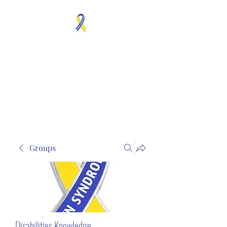
MOSAICISM DOWN
SYNDROME IS REAL
Unknown & No Voice
Representaion
Groups
Disabilities Knowledge