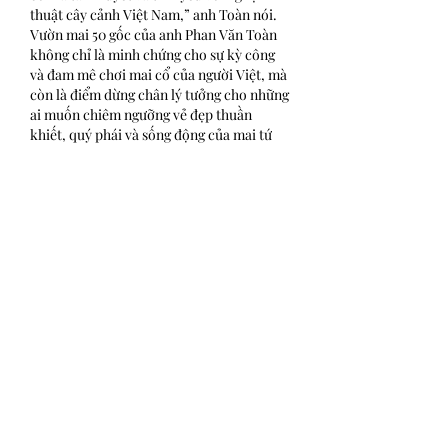
thuật cây cảnh Việt Nam,” anh Toàn nói.
Vườn mai 50 gốc của anh Phan Văn Toàn 
không chỉ là minh chứng cho sự kỳ công 
và đam mê chơi mai cổ của người Việt, mà 
còn là điểm dừng chân lý tưởng cho những 
ai muốn chiêm ngưỡng vẻ đẹp thuần 
khiết, quý phái và sống động của mai tứ 
quý – loài hoa mang biểu tượng của sự 
may mắn, thịnh vượng và trường tồn. Các 
bạn có thể tham khảo thêm về 
Top 10 
vườn mai vàng lớn nhất Bến Tre hiện nay
.
Like
Reply
Show more comments
About
Welcome to the group! You can
connect with other members, ge
...
Read more