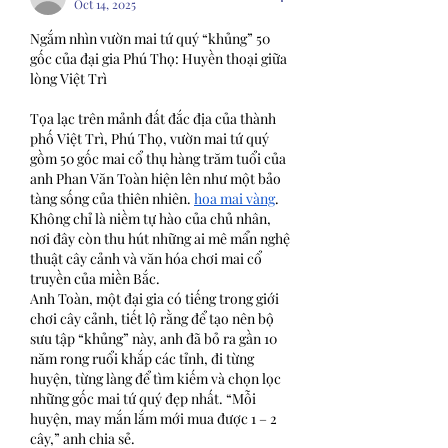
Oct 14, 2025
Ngắm nhìn vườn mai tứ quý “khủng” 50 
gốc của đại gia Phú Thọ: Huyền thoại giữa 
lòng Việt Trì
Tọa lạc trên mảnh đất đắc địa của thành 
phố Việt Trì, Phú Thọ, vườn mai tứ quý 
gồm 50 gốc mai cổ thụ hàng trăm tuổi của 
anh Phan Văn Toàn hiện lên như một bảo 
tàng sống của thiên nhiên. 
hoa mai vàng
. 
Không chỉ là niềm tự hào của chủ nhân, 
nơi đây còn thu hút những ai mê mẩn nghệ 
thuật cây cảnh và văn hóa chơi mai cổ 
truyền của miền Bắc.
Anh Toàn, một đại gia có tiếng trong giới 
chơi cây cảnh, tiết lộ rằng để tạo nên bộ 
sưu tập “khủng” này, anh đã bỏ ra gần 10 
năm rong ruổi khắp các tỉnh, đi từng 
huyện, từng làng để tìm kiếm và chọn lọc 
những gốc mai tứ quý đẹp nhất. “Mỗi 
huyện, may mắn lắm mới mua được 1 – 2 
cây,” anh chia sẻ.