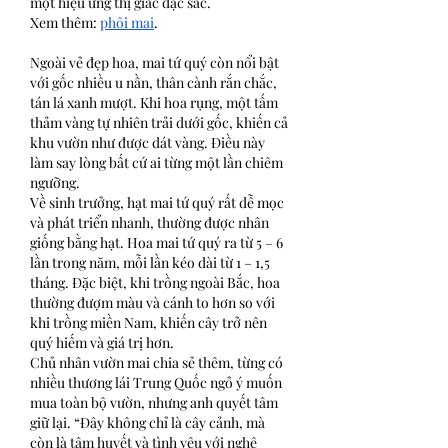
một hiệu ứng thị giác đặc sắc.
Xem thêm: 
phôi mai
.
Ngoài vẻ đẹp hoa, mai tứ quý còn nổi bật 
với gốc nhiều u nần, thân cành rắn chắc, 
tán lá xanh mượt. Khi hoa rụng, một tấm 
thảm vàng tự nhiên trải dưới gốc, khiến cả 
khu vườn như được dát vàng. Điều này 
làm say lòng bất cứ ai từng một lần chiêm 
ngưỡng.
Về sinh trưởng, hạt mai tứ quý rất dễ mọc 
và phát triển nhanh, thường được nhân 
giống bằng hạt. Hoa mai tứ quý ra từ 5 – 6 
lần trong năm, mỗi lần kéo dài từ 1 – 1,5 
tháng. Đặc biệt, khi trồng ngoài Bắc, hoa 
thường đượm màu và cánh to hơn so với 
khi trồng miền Nam, khiến cây trở nên 
quý hiếm và giá trị hơn.
Chủ nhân vườn mai chia sẻ thêm, từng có 
nhiều thương lái Trung Quốc ngỏ ý muốn 
mua toàn bộ vườn, nhưng anh quyết tâm 
giữ lại. “Đây không chỉ là cây cảnh, mà 
còn là tâm huyết và tình yêu với nghệ 