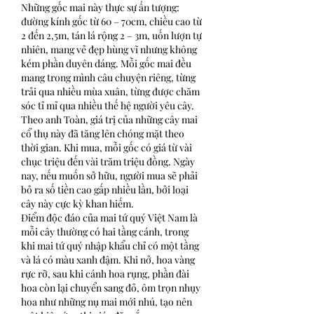
Những gốc mai này thực sự ấn tượng: 
đường kính gốc từ 60 – 70cm, chiều cao từ 
2 đến 2,5m, tán lá rộng 2 – 3m, uốn lượn tự 
nhiên, mang vẻ đẹp hùng vĩ nhưng không 
kém phần duyên dáng. Mỗi gốc mai đều 
mang trong mình câu chuyện riêng, từng 
trải qua nhiều mùa xuân, từng được chăm 
sóc tỉ mỉ qua nhiều thế hệ người yêu cây.
Theo anh Toàn, giá trị của những cây mai 
cổ thụ này đã tăng lên chóng mặt theo 
thời gian. Khi mua, mỗi gốc có giá từ vài 
chục triệu đến vài trăm triệu đồng. Ngày 
nay, nếu muốn sở hữu, người mua sẽ phải 
bỏ ra số tiền cao gấp nhiều lần, bởi loại 
cây này cực kỳ khan hiếm.
Điểm độc đáo của mai tứ quý Việt Nam là 
mỗi cây thường có hai tầng cánh, trong 
khi mai tứ quý nhập khẩu chỉ có một tầng 
và lá có màu xanh đậm. Khi nở, hoa vàng 
rực rỡ, sau khi cánh hoa rụng, phần đài 
hoa còn lại chuyển sang đỏ, ôm trọn nhụy 
hoa như những nụ mai mới nhú, tạo nên 