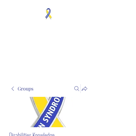
MOSAICISM DOWN
SYNDROME IS REAL
Unknown & No Voice
Representaion
Groups
Disabilities Knowledge