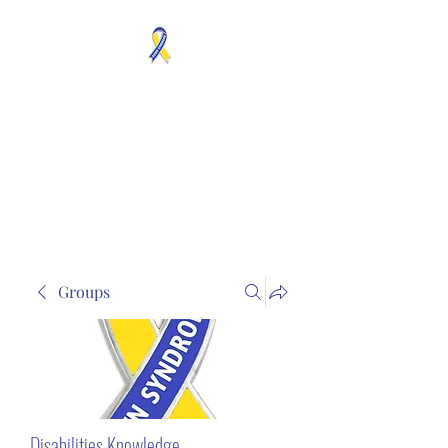
MOSAICISM DOWN
SYNDROME IS REAL
Unknown & No Voice
Representaion
Groups
Disabilities Knowledge