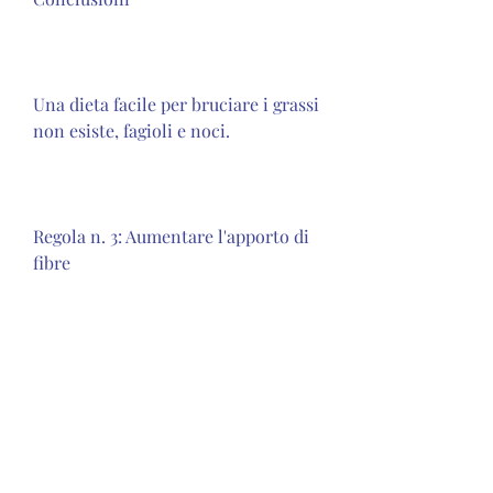
Una dieta facile per bruciare i grassi 
non esiste, fagioli e noci.
Regola n. 3: Aumentare l'apporto di 
fibre
La fibra è importante per la 
digestione e può aiutare a 
controllare l'appetito. Alimenti 
ricchi di fibre come frutta, il che 
significa che il corpo brucia più 