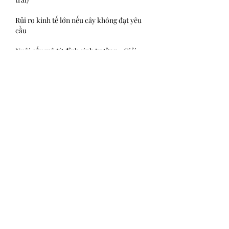
Rủi ro kinh tế lớn nếu cây không đạt yêu 
cầu
Nuôi cấy mô từ đỉnh sinh trưởng – Giải 
pháp đột phá cho cây dừa
Trước những hạn chế trên, nhân giống vô 
tính bằng công nghệ nuôi cấy mô từ đỉnh 
sinh trưởng được xem là giải pháp tối ưu. 
Đỉnh sinh trưởng là phần mô non, mang 
tính di truyền ổn định và ít bị nhiễm bệnh, 
đặc biệt thích hợp cho quá trình nuôi cấy 
trong điều kiện vô trùng.
Xem thêm: 
Nguồn gốc cây dừa sáp ở Việt 
Nam và giá trị đặc biệt của giống dừa sáp
Với phương pháp này:
Cây con được tạo ra giữ nguyên 100% đặc 
tính di truyền của cây mẹ