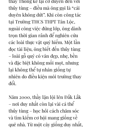
thầy Thống kể lại cơ duyên đến với 
thủy tùng – điều mà ông gọi là “cái 
duyên không dứt”. Khi còn công tác 
tại Trường THCS THPT Tân Lộc, 
ngoài công việc đứng lớp, ông dành 
trọn thời gian rảnh để nghiên cứu 
các loài thực vật quý hiếm. Một lần 
đọc tài liệu, ông biết đến thủy tùng 
– loài gỗ quý có vân đẹp, nhẹ, bền 
và đặc biệt không mối mọt, nhưng 
lại không thể tự nhân giống tự 
nhiên do điều kiện môi trường thay 
đổi.
Năm 2000, thầy lặn lội lên Đắk Lắk 
– nơi duy nhất còn lại vài cá thể 
thủy tùng – học hỏi cách chăm sóc 
và tìm kiếm cơ hội mang giống về 
quê nhà. Từ một cây giống duy nhất, 