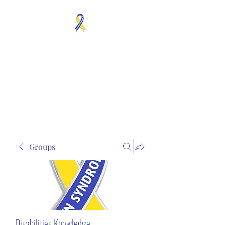
MOSAICISM DOWN
SYNDROME IS REAL
Unknown & No Voice
Representaion
Groups
Disabilities Knowledge