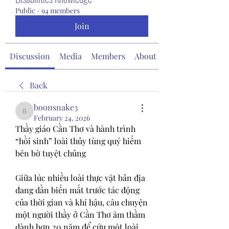
Public
·
94 members
Join
Discussion
Media
Members
About
Back
boonsnake3
boonsnake3
February 24, 2026
Thầy giáo Cần Thơ và hành trình 
“hồi sinh” loài thủy tùng quý hiếm 
bên bờ tuyệt chủng
Giữa lúc nhiều loài thực vật bản địa 
đang dần biến mất trước tác động 
của thời gian và khí hậu, câu chuyện 
một người thầy ở Cần Thơ âm thầm 
dành hơn 20 năm để cứu một loài 