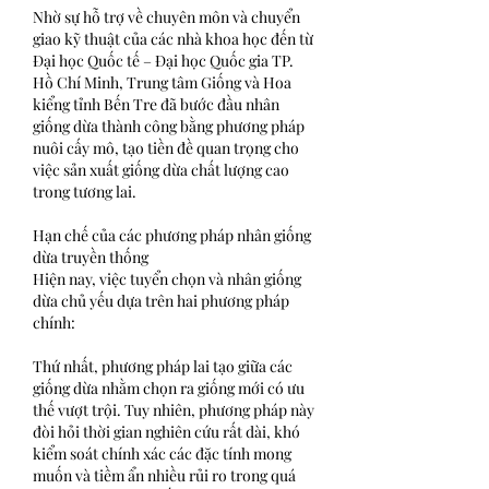
Nhờ sự hỗ trợ về chuyên môn và chuyển 
giao kỹ thuật của các nhà khoa học đến từ 
Đại học Quốc tế – Đại học Quốc gia TP. 
Hồ Chí Minh, Trung tâm Giống và Hoa 
kiểng tỉnh Bến Tre đã bước đầu nhân 
giống dừa thành công bằng phương pháp 
nuôi cấy mô, tạo tiền đề quan trọng cho 
việc sản xuất giống dừa chất lượng cao 
trong tương lai.
Hạn chế của các phương pháp nhân giống 
dừa truyền thống
Hiện nay, việc tuyển chọn và nhân giống 
dừa chủ yếu dựa trên hai phương pháp 
chính:
Thứ nhất, phương pháp lai tạo giữa các 
giống dừa nhằm chọn ra giống mới có ưu 
thế vượt trội. Tuy nhiên, phương pháp này 
đòi hỏi thời gian nghiên cứu rất dài, khó 
kiểm soát chính xác các đặc tính mong 
muốn và tiềm ẩn nhiều rủi ro trong quá 