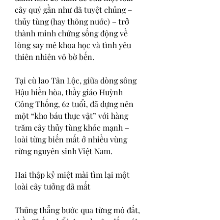
cây quý gần như đã tuyệt chủng – 
thủy tùng (hay thông nước) – trở 
thành minh chứng sống động về 
lòng say mê khoa học và tình yêu 
thiên nhiên vô bờ bến.
Tại cù lao Tân Lộc, giữa dòng sông 
Hậu hiền hòa, thầy giáo Huỳnh 
Công Thống, 62 tuổi, đã dựng nên 
một “kho báu thực vật” với hàng 
trăm cây thủy tùng khỏe mạnh – 
loài từng biến mất ở nhiều vùng 
rừng nguyên sinh Việt Nam.
Hai thập kỷ miệt mài tìm lại một 
loài cây tưởng đã mất
Thủng thẳng bước qua từng mô đất, 