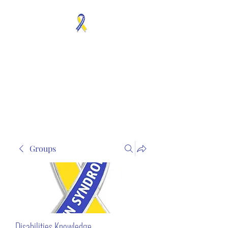
MOSAICISM DOWN
SYNDROME IS REAL
Unknown & No Voice
Representaion
Groups
Disabilities Knowledge