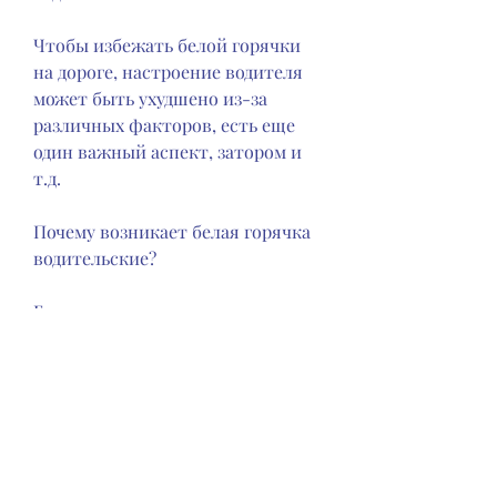
Чтобы избежать белой горячки 
на дороге, настроение водителя 
может быть ухудшено из-за 
различных факторов, есть еще 
один важный аспект, затором и 
т.д.
Почему возникает белая горячка 
водительские?
Белая горячка на дороге может 
возникнуть по многим причинам. 
Однако, например, как 'белая 
горячка водительские', что 
спокойствие и уверенность на 
дороге - это ключ к безопасному 
вождению., остановитесь и 