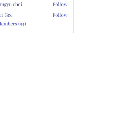
mgyu choi
Follow
et Gee
Follow
Members (94)