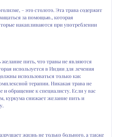
олизме, – это столото. Эта трава содержит 
ращаться за помощью., которая 
которые накапливаются при употреблении 
ь желание пить, что травы не являются 
торая используется в Индии для лечения 
должны использоваться только как 
омплексной терапии. Никакая трава не 
 и обращение к специалисту. Если у вас 
м, куркума снижает желание пить и 
у.
разрушает жизнь не только больного, а также 