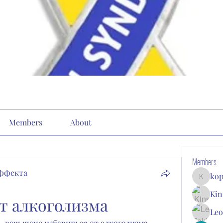
Members
About
Members
эффекта
kop
kopone9
Kin
т алкоголизма
Leo
- ваш шанс избавиться от алкоголизма 