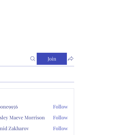
Join
one9956
Follow
956
sley Maeve Morrison
Follow
nid Zakharov
Follow