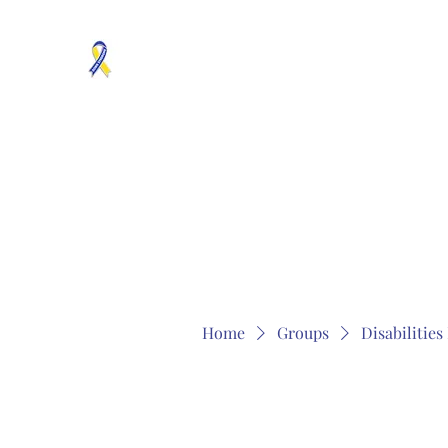
MOSAICISM DOWN SYNDROME IS REAL
Unknown & No Voice Representaion
Home
Groups
Members
About
Contact
Home
Groups
Disabilitie