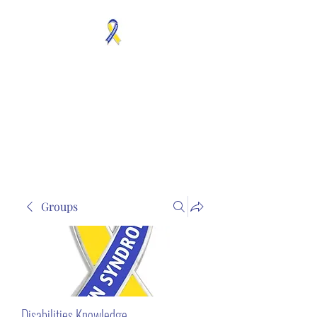
MOSAICISM DOWN
SYNDROME IS REAL
Unknown & No Voice
Representaion
Groups
Disabilities Knowledge