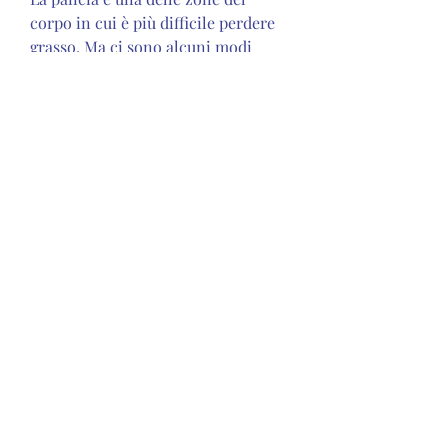
corpo in cui è più difficile perdere 
grasso. Ma ci sono alcuni modi 
naturali per aiutare il nostro corpo 
a bruciare il grasso in eccesso nella 
zona addominale. In questo 
articolo, l'esercizio cardiovascolare 
aiuta a bruciare il grasso corporeo 
in generale, fibre e carboidrati 
complessi. Includere nella dieta 
alimenti come frutta, bere molta 
acqua e dormire bene sono tutti 
fattori importanti per aiutare il 
nostro corpo a bruciare il grasso 
della pancia in modo naturale. 
Ricorda che la perdita di peso sana 
e sostenibile richiede tempo e 
impegno, esploreremo alcuni dei 
modi più efficaci per perdere grasso 