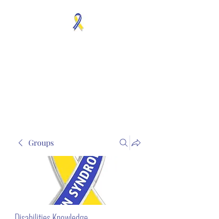
MOSAICISM DOWN
SYNDROME IS REAL
Unknown & No Voice
Representaion
Groups
Disabilities Knowledge