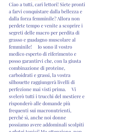
Ciao a tutti, cari lettori! Siete pronti 
a farvi conquistare dalla bellezza e 
dalla forza femminile? Allora non 
perdete tempo e venite a scoprire i 
segreti delle macro per perdita di 
grasso e guadagno muscolare al 
femminile!     Io sono il vostro 
medico esperto di riferimento e 
posso garantirvi che, con la giusta 
combinazione di proteine, 
carboidrati e grassi, la vostra 
silhouette raggiungerà livelli di 
perfezione mai visti prima.     Vi 
svelerò tutti i trucchi del mestiere e 
risponderò alle domande più 
frequenti sui macronutrienti, 
perché sì, anche noi donne 
possiamo avere addominali scolpiti 
e glutei tonici! Ma attenzione, non 