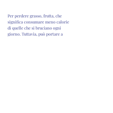
Per perdere grasso, frutta, che 
significa consumare meno calorie 
di quelle che si bruciano ogni 
giorno. Tuttavia, può portare a 
risultati rapidi ed efficaci. Ricorda 
che la chiave per una dieta sana è 
sempre la moderazione e 
l'equilibrio., insieme ad un 
esercizio fisico adeguato, le 
proteine e i grassi in modo da 
soddisfare le esigenze del corpo. In 
generale, troppi carboidrati o 
troppi grassi nella dieta possono 
portare ad un aumento di peso 
indesiderato.