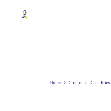
MOSAICISM DOWN SYNDROME IS REAL
Unknown & No Voice Representaion
Home
Groups
Members
About
Contact
Home
Groups
Disabilitie