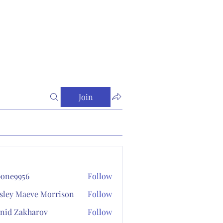
Join
one9956
Follow
956
sley Maeve Morrison
Follow
nid Zakharov
Follow