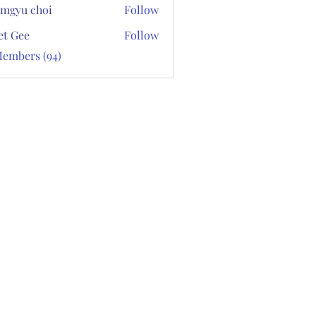
mgyu choi
Follow
et Gee
Follow
Members (94)