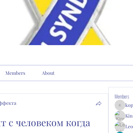
Members
About
Members
эффекта
kop
kopone9
Kin
 с человеком когда 
Leo