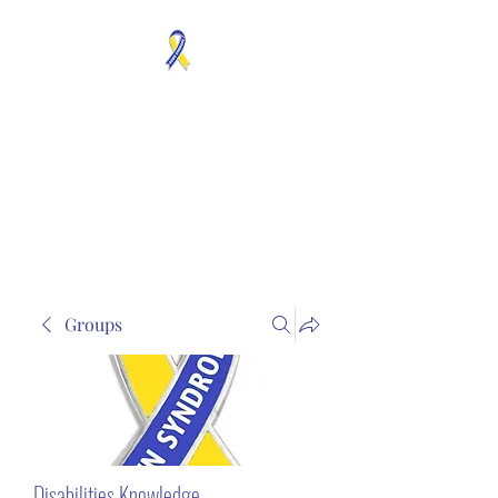
MOSAICISM DOWN
SYNDROME IS REAL
Unknown & No Voice
Representaion
Groups
Disabilities Knowledge