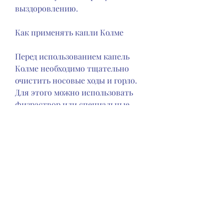
выздоровлению.
Как применять капли Колме
Перед использованием капель 
Колме необходимо тщательно 
очистить носовые ходы и горло. 
Для этого можно использовать 
физраствор или специальные 
средства для промывания носа. 
Затем следует накапать по 1-2 
капли препарата в каждый 
носовой проход или же смочить 
горло.
Капли Колме можно применять 
до 5 раз в день в зависимости от 
тяжести заболевания. 