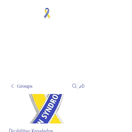
MOSAICISM DOWN
SYNDROME IS REAL
Unknown & No Voice
Representaion
Groups
Disabilities Knowledge