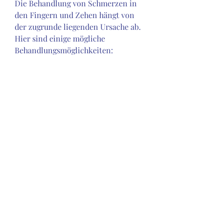
Die Behandlung von Schmerzen in 
den Fingern und Zehen hängt von 
der zugrunde liegenden Ursache ab. 
Hier sind einige mögliche 
Behandlungsmöglichkeiten:
1. Medikamente: Schmerzmittel und 
entzündungshemmende 
Medikamente können zur 
Linderung von Schmerzen 
eingesetzt werden. Bei Gicht kann 
auch eine medikamentöse Senkung 
des Harnsäurespiegels erforderlich 
sein.
2. Physikalische Therapie: Die 
gezielte Stärkung der Muskeln und 
Verbesserung der Beweglichkeit 
kann Schmerzen in den Fingern 