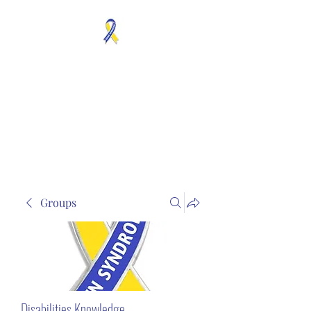
MOSAICISM DOWN
SYNDROME IS REAL
Unknown & No Voice
Representaion
Groups
Disabilities Knowledge