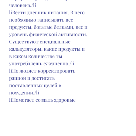
человека./li
liВести дневник питания. В него 
необходимо записывать все 
продукты, богатые белками, вес и 
уровень физической активности. 
Существуют специальные 
калькуляторы, какие продукты и 
в каком количестве ты 
употребляешь ежедневно./li
liПозволяет корректировать 
рацион и достигать 
поставленных целей в 
похудении./li
liПомогает создать здоровые 
привычки и контролировать 
свой вес./li
/ol