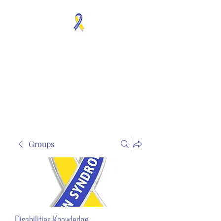
MOSAICISM DOWN
SYNDROME IS REAL
Unknown & No Voice
Representaion
Groups
Disabilities Knowledge