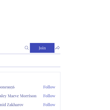
Join
one9956
Follow
956
sley Maeve Morrison
Follow
nid Zakharov
Follow