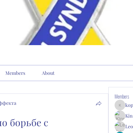
Members
About
Members
эффекта
kop
kopone9
Kin
 борьбе с 
Leo