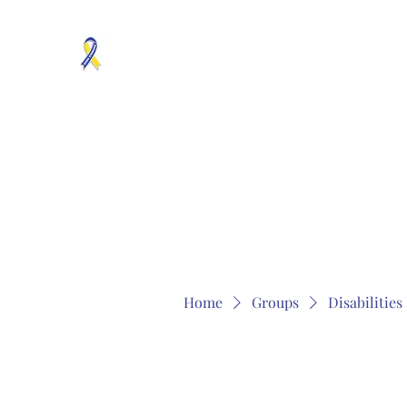
MOSAICISM DOWN SYNDROME IS REAL
Unknown & No Voice Representaion
Home
Groups
Members
About
Contact
Home
Groups
Disabilitie