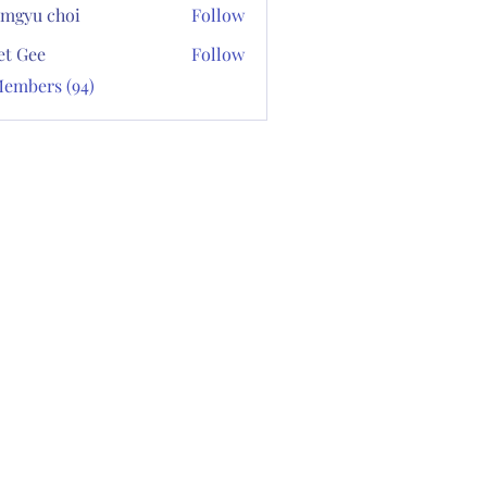
mgyu choi
Follow
et Gee
Follow
Members (94)