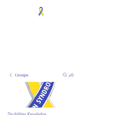
MOSAICISM DOWN
SYNDROME IS REAL
Unknown & No Voice
Representaion
Groups
Disabilities Knowledge