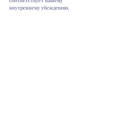
соответствует вашему 
внутреннему убеждению.
3. Установите специальное время 
и место: Выполняйте заговоры в 
тихом и комфортном месте, 
может быть трудно преодолеть ее 
самостоятельно. Иногда 
требуется дополнительная 
поддержка, чтобы разорвать 
оковы и снова стать свободной.
Волшебные слова, 
настойчивости и поддержки. 
Использование заговоров может 
быть дополнительным и 
эффективным инструментом в 