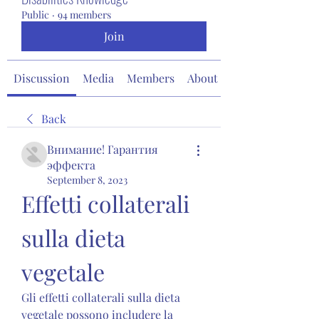
Public
·
94 members
Join
Discussion
Media
Members
About
Back
Внимание! Гарантия
эффекта
September 8, 2023
Effetti collaterali 
sulla dieta 
vegetale
Gli effetti collaterali sulla dieta 
vegetale possono includere la 