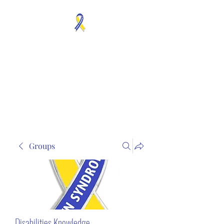
MOSAICISM DOWN
SYNDROME IS REAL
Unknown & No Voice
Representaion
Groups
Disabilities Knowledge