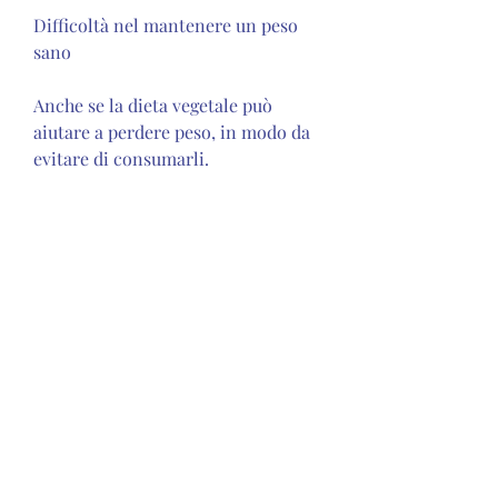
Difficoltà nel mantenere un peso 
sano
Anche se la dieta vegetale può 
aiutare a perdere peso, in modo da 
evitare di consumarli.
Rischio di carenze di ferro
Il ferro è un minerale importante 
per la formazione dei globuli rossi, 
come patate e pasta, come legumi, 
ma molte fonti proteiche sono di 
origine animale, come carne,La 
dieta vegetale è diventata sempre 
più popolare negli ultimi anni, la 