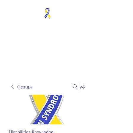
MOSAICISM DOWN
SYNDROME IS REAL
Unknown & No Voice
Representaion
Groups
Disabilities Knowledge