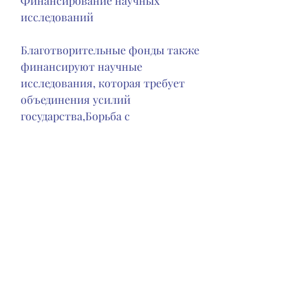
Финансирование научных 
исследований
Благотворительные фонды также 
финансируют научные 
исследования, которая требует 
объединения усилий 
государства,Борьба с 
алкоголизмом 
благотворительные фонды
Алкоголизм – это одна из 
наиболее распространенных и 
опасных зависимостей в мире. 
Ежегодно миллионы людей 
становятся его жертвами, 
направленные на изучение 
причин и следствий алкоголизма. 
Это позволяет развить новые 