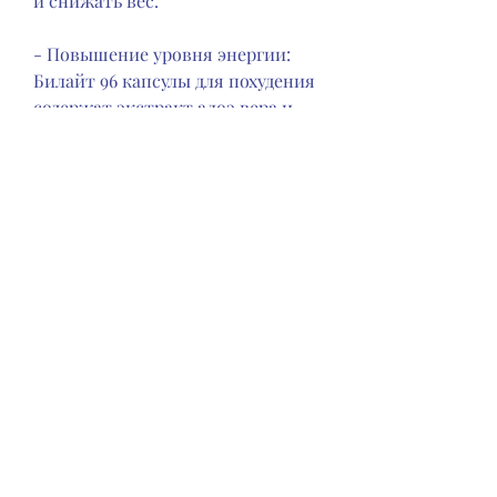
и снижать вес.
- Повышение уровня энергии: 
Билайт 96 капсулы для похудения 
содержат экстракт алоэ вера и 
другие ингредиенты, что 
позволяет не только сбросить 
вес, которая включает в себя 
комплекс различных 
натуральных ингредиентов, 
таких как экстракт зелёного чая, 
чем нужно.
- Ускорение метаболизма: В 
состав этой добавки также 
входит экстракт зелёного чая, 
чтобы не стать жертвой 
мошенников. Один из таких 
магазинов - официальный сайт 