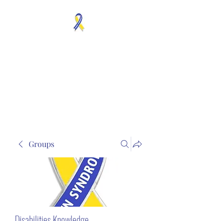
MOSAICISM DOWN
SYNDROME IS REAL
Unknown & No Voice
Representaion
Groups
Disabilities Knowledge