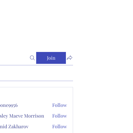
Join
one9956
Follow
956
sley Maeve Morrison
Follow
nid Zakharov
Follow