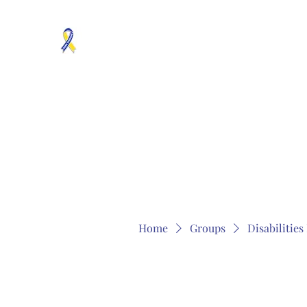
MOSAICISM DOWN SYNDROME IS REAL
Unknown & No Voice Representaion
Home
Groups
Members
About
Contact
Home
Groups
Disabilitie