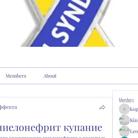
Members
About
Members
эффекта
kop
kopone9
Kin
пиелонефрит купание
Leo
нию хронического пиелонефрита с помощью 