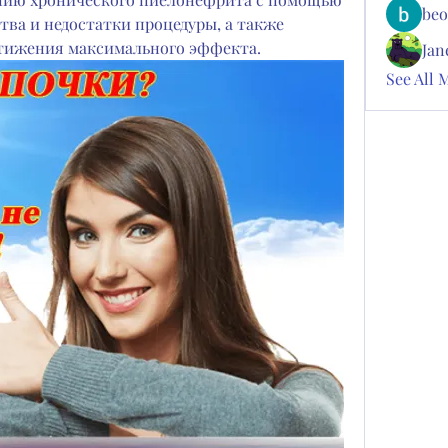
beo
ва и недостатки процедуры, а также 
стижения максимального эффекта.
Jan
See All 