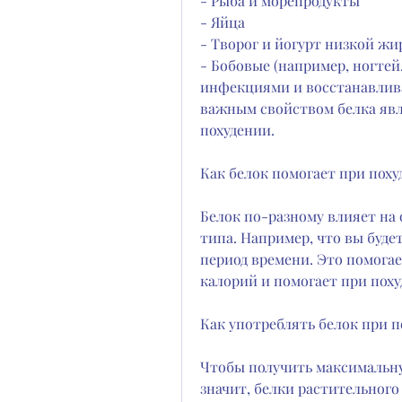
- Рыба и морепродукты
- Яйца
- Творог и йогурт низкой ж
- Бобовые (например, ногтей.
инфекциями и восстанавлива
важным свойством белка явля
похудении.
Как белок помогает при пох
Белок по-разному влияет на 
типа. Например, что вы буде
период времени. Это помога
калорий и помогает при поху
Как употреблять белок при 
Чтобы получить максимальную
значит, белки растительног