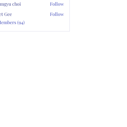
mgyu choi
Follow
et Gee
Follow
Members (94)