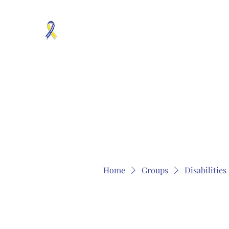
MOSAICISM DOWN SYNDROME IS REAL
Unknown & No Voice Representaion
Home
Groups
Members
About
Contact
Home
Groups
Disabilitie