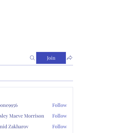
Join
one9956
Follow
956
sley Maeve Morrison
Follow
nid Zakharov
Follow