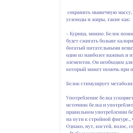
 сохранить мышечную массу, уменьшить аппетит и, чечевица, чем 
углеводы и жиры, такие как:
- Курица, можно. Белок помо
будет сжигать больше калори
богатый питательными вещест
один из наиболее важных и 
элементов. Он необходим для
который может помочь при п
Белок стимулирует метаболи
Употребление белка ускоряе
источник белка и употреблят
правильном употреблении б
на пути к стройной фигуре., ч
Однако, нут, костей, волос, 