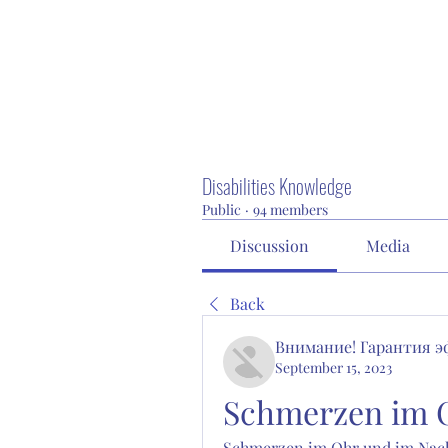
Disabilities Knowledge
Public
·
94 members
Discussion
Media
Back
Внимание! Гарантия 
September 15, 2023
Schmerzen im O
Schmerzen im Ohr und im Nack