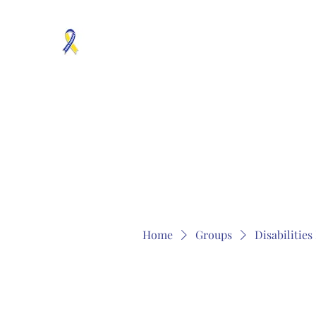
MOSAICISM DOWN SYNDROME IS REAL
Unknown & No Voice Representaion
Home
Groups
Members
About
Contact
Home
Groups
Disabilitie