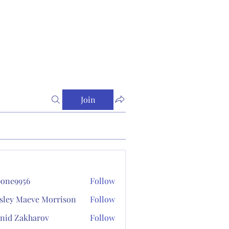
Join
one9956
Follow
956
sley Maeve Morrison
Follow
nid Zakharov
Follow