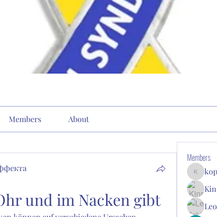
Members
About
Members
эффекта
kop
kopone9
Kin
hr und im Nacken gibt
Leo
en können auf verschiedene Ursachen 