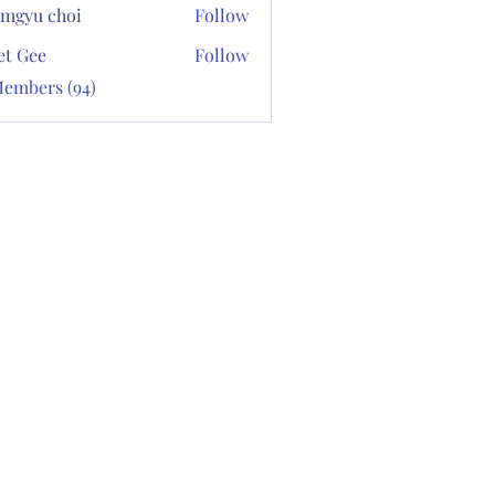
mgyu choi
Follow
et Gee
Follow
Members (94)