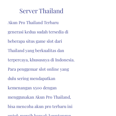
Server Thailand
Akun Pro Thailand Terbaru 
generasi kedua sudah tersedia di 
beberapa situs game slot dari 
Thailand yang berkualitas dan 
terpercaya, khususnya di Indonesia. 
Para penggemar slot online yang 
dulu sering mendapatkan 
kemenangan x500 dengan 
menggunakan Akun Pro Thailand, 
bisa mencoba akun pro terbaru ini 
untuk meraih banyak keuntungan. 