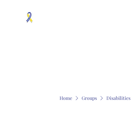
MOSAICISM DOWN SYNDROME IS REAL
Unknown & No Voice Representaion
Home
Groups
Members
About
Contact
Home
Groups
Disabilitie