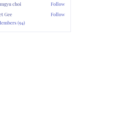
mgyu choi
Follow
et Gee
Follow
Members (94)