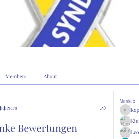
Members
About
Members
эффекта
kop
kopone9
Kin
enke Bewertungen
Leo