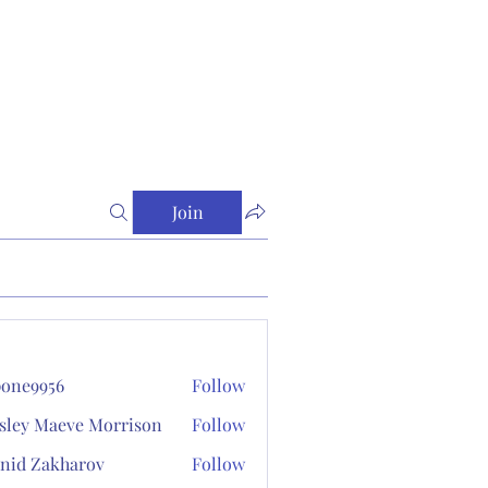
Join
one9956
Follow
956
sley Maeve Morrison
Follow
nid Zakharov
Follow