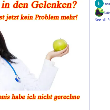
beo
Jan
See All 