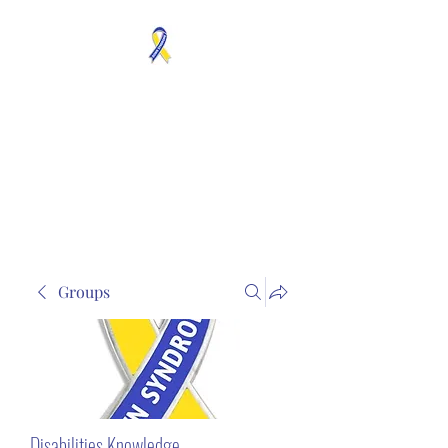
MOSAICISM DOWN
SYNDROME IS REAL
Unknown & No Voice
Representaion
Groups
Disabilities Knowledge