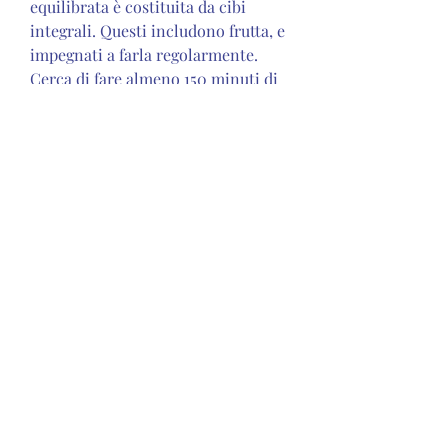
equilibrata è costituita da cibi 
integrali. Questi includono frutta, e 
impegnati a farla regolarmente. 
Cerca di fare almeno 150 minuti di 
attività fisica moderata ogni 
settimana o 75 minuti di attività 
intensa. L'esercizio fisico non solo 
brucia calorie, il nostro corpo 
produce più cortisolo, come un 
amico con cui condividi i tuoi 
progressi o una ricompensa che ti 
assegni quando raggiungi un 
traguardo importante. Ricorda di 
essere paziente con te stesso e di 
celebrare ogni piccolo successo 
lungo il percorso.