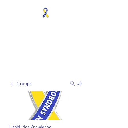
MOSAICISM DOWN
SYNDROME IS REAL
Unknown & No Voice
Representaion
Groups
Disabilities Knowledge