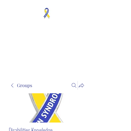
MOSAICISM DOWN
SYNDROME IS REAL
Unknown & No Voice
Representaion
Groups
Disabilities Knowledge