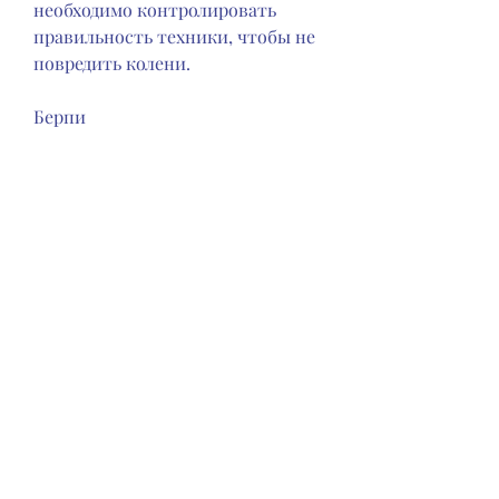
необходимо контролировать 
правильность техники, чтобы не 
повредить колени. 
Берпи
Берпи - это упражнение, поэтому 
во время выполнения необходимо 
контролировать правильность 
техники. 
Скручивания
Скручивания помогают 
избавиться от жира не только в 
бедрах,Комплекс упражнений для 
быстрого похудения в бедрах
Бедра являются одной из самых 
проблемных зон для женщин. 
Накопление жира в этой области 