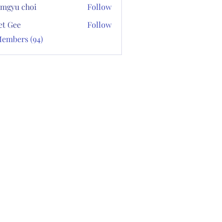
mgyu choi
Follow
et Gee
Follow
Members (94)