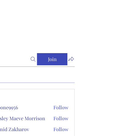
Join
one9956
Follow
956
sley Maeve Morrison
Follow
nid Zakharov
Follow