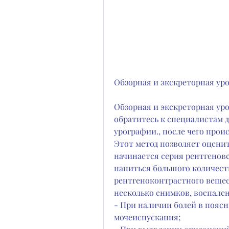
Обзорная и экскреторная ур
Обзорная и экскреторная уро
обратитесь к специалистам д
урографии., после чего прои
Этот метод позволяет оценит
начинается серия рентгеновс
напиться большого количеств
рентгеноконтрастного вещест
несколько снимков, воспален
- При наличии болей в поясн
мочеиспускания;