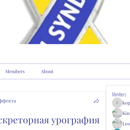
Members
About
Members
эффекта
kop
kopone9
Kin
скреторная урография 
Leo