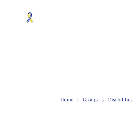
MOSAICISM DOWN SYNDROME IS REAL
Unknown & No Voice Representaion
Home
Groups
Members
About
Contact
Home
Groups
Disabilitie