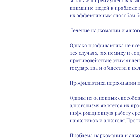
 а также о преимуществах здорового образа жизни. Важно привлечь 
внимание людей к проблеме н
их эффективным способам б
Лечение наркомании и алког
Однако профилактика не все
тех случаях, экономику и со
противодействие этим явлени
государства и общества в це
Профилактика наркомании и
Одним из основных способов
алкоголизму является их про
информационную работу сред
наркотиков и алкоголя,Прот
Проблема наркомании и алког