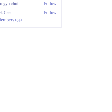
mgyu choi
Follow
et Gee
Follow
Members (94)