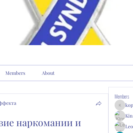
Members
About
Members
эффекта
kop
kopone9
Kin
ие наркомании и 
Leo