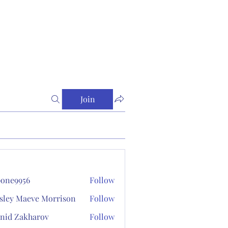
Join
one9956
Follow
956
sley Maeve Morrison
Follow
nid Zakharov
Follow