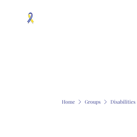
MOSAICISM DOWN SYNDROME IS REAL
Unknown & No Voice Representaion
Home
Groups
Members
About
Contact
Home
Groups
Disabilitie