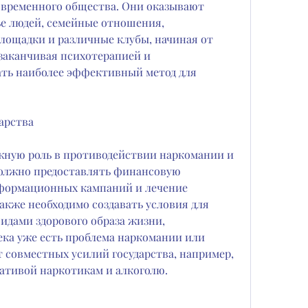
овременного общества. Они оказывают 
е людей, семейные отношения, 
лощадки и различные клубы, начиная от 
заканчивая психотерапией и 
ть наиболее эффективный метод для 
арства
жную роль в противодействии наркомании и 
должно предоставлять финансовую 
формационных кампаний и лечение 
акже необходимо создавать условия для 
идами здорового образа жизни, 
ека уже есть проблема наркомании или 
т совместных усилий государства, например, 
нативой наркотикам и алкоголю.